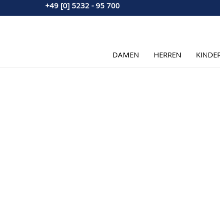
+49 [0] 5232 - 95 700
Direkt zum Inhalt
DAMEN
HERREN
KINDE
Hauptbild
Klicken Sie, um das Bild im Vollbildmodus zu sehen