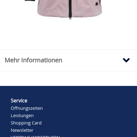
Falls Ihre Größe hier nicht verfügbar sein
sollte, klicken Sie bitte hier, um auf
Modehaus.de nachzusehen.
Mehr Informationen
Service
Öffnungszeiten
Leistungen
Shopping Card
Newsletter