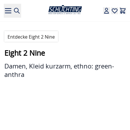
Direkt zum Inhalt
Entdecke Eight 2 Nine
Eight 2 Nine
Damen, Kleid kurzarm, ethno: green-
anthra
Hauptbild
Klicken Sie, um das Bild im Vollbildmodus zu sehen