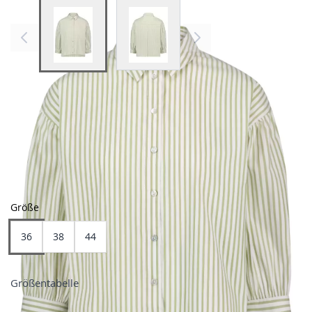
View larger image
View larger image
Farben
Größe
36
38
44
Größentabelle
Preis