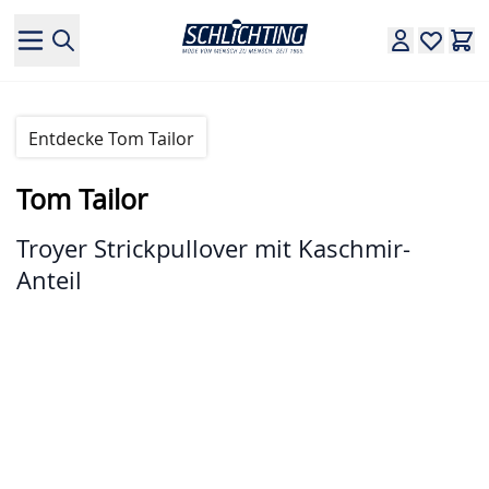
Direkt zum Inhalt
Entdecke Tom Tailor
Tom Tailor
Troyer Strickpullover mit Kaschmir-
Anteil
Hauptbild
Klicken Sie, um das Bild im Vollbildmodus zu sehen