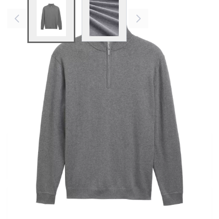
View larger image
View larger image
Preis
Inkl. 19% Steuern
Vor Ort direkt kaufen
Prüfe die Verfügbarkeit des Artikels
Fehlt eine Größe?
Falls Ihre Größe hier nicht verfügbar sein