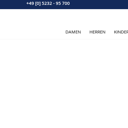
+49 [0] 5232 - 95 700
Direkt zum Inhalt
DAMEN
HERREN
KINDE
Hauptbild
Klicken Sie, um das Bild im Vollbildmodus zu sehen