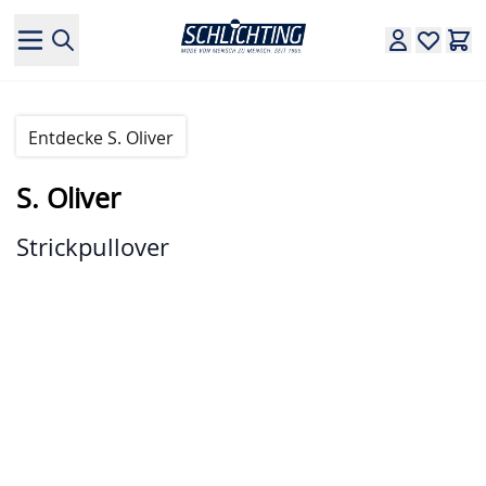
Direkt zum Inhalt
Entdecke S. Oliver
S. Oliver
Strickpullover
Hauptbild
Klicken Sie, um das Bild im Vollbildmodus zu sehen