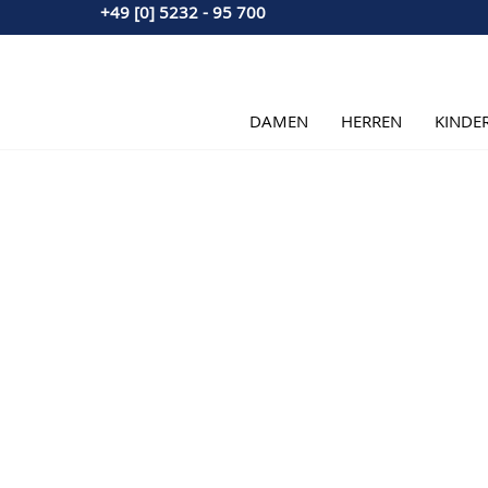
+49 [0] 5232 - 95 700
Direkt zum Inhalt
DAMEN
HERREN
KINDE
Hauptbild
Klicken Sie, um das Bild im Vollbildmodus zu sehen