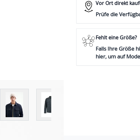
Vor Ort direkt kau
Prüfe die Verfügba
Fehlt eine Größe?
Falls Ihre Größe hi
hier, um auf Mod
er image
View larger image
View larger image
View larger image
View la