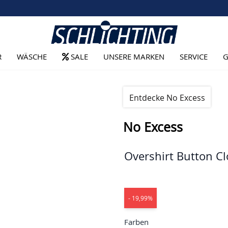
R
WÄSCHE
SALE
UNSERE MARKEN
SERVICE
G
Entdecke No Excess
No Excess
Overshirt Button C
- 19,99%
Farben