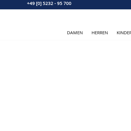
+49 [0] 5232 - 95 700
Direkt zum Inhalt
DAMEN
HERREN
KINDE
Hauptbild
Klicken Sie, um das Bild im Vollbildmodus zu sehen