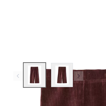
View larger image
View larger image